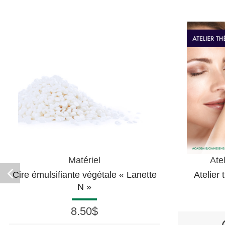
Ateliers & Formations
ale « Lanette
Atelier thématique - PARFUM
85.00$