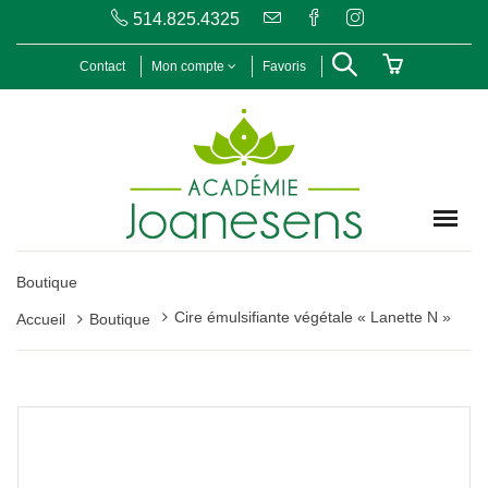
514.825.4325
Contact
Mon compte
Favoris
Boutique
Cire émulsifiante végétale « Lanette N »
Accueil
Boutique