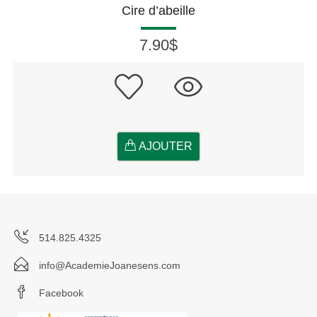
Cire d’abeille
7.90$
AJOUTER
514.825.4325
info@AcademieJoanesens.com
Facebook