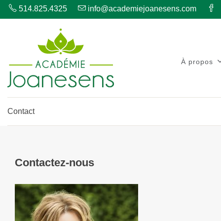
514.825.4325
info@academiejoanesens.com
À propos
Contact
Contactez-nous