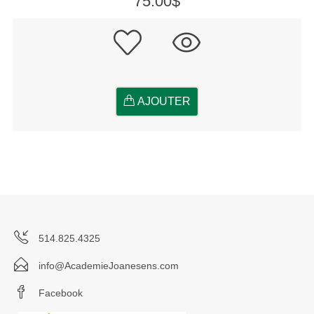
75.00$
AJOUTER
514.825.4325
info@AcademieJoanesens.com
Facebook